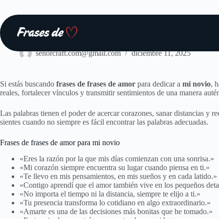
Saltar
al
contenido
Frases
senorcraft.com@gmail.com
diciembre 11, 2025
Si estás buscando
frases de frases de amor
para dedicar a
mi novio
, 
reales, fortalecer vínculos y transmitir sentimientos de una manera auté
Las palabras tienen el poder de acercar corazones, sanar distancias y re
sientes cuando no siempre es fácil encontrar las palabras adecuadas.
Frases de frases de amor para mi novio
«Eres la razón por la que mis días comienzan con una sonrisa.»
«Mi corazón siempre encuentra su lugar cuando piensa en ti.»
«Te llevo en mis pensamientos, en mis sueños y en cada latido.»
«Contigo aprendí que el amor también vive en los pequeños deta
«No importa el tiempo ni la distancia, siempre te elijo a ti.»
«Tu presencia transforma lo cotidiano en algo extraordinario.»
«Amarte es una de las decisiones más bonitas que he tomado.»