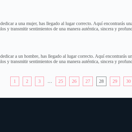
a dedicar a una mujer, has llegado al lugar correcto. Aquí encontrarás
los y transmitir sentimientos de una manera auténtica, sincera y profun
ra dedicar a un hombre, has llegado al lugar correcto. Aquí encontrarás
los y transmitir sentimientos de una manera auténtica, sincera y profun
1
2
3
…
25
26
27
28
29
30