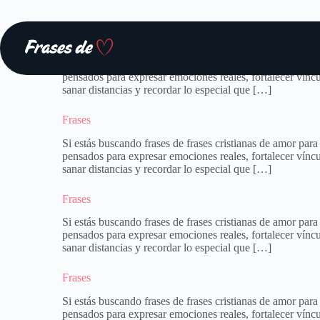
Saltar
al
contenido
Frases
Si estás buscando frases de frases cristianas de amor par
pensados para expresar emociones reales, fortalecer víncu
sanar distancias y recordar lo especial que […]
Frases
Si estás buscando frases de frases cristianas de amor par
pensados para expresar emociones reales, fortalecer víncu
sanar distancias y recordar lo especial que […]
Frases
Si estás buscando frases de frases cristianas de amor par
pensados para expresar emociones reales, fortalecer víncu
sanar distancias y recordar lo especial que […]
Frases
Si estás buscando frases de frases cristianas de amor par
pensados para expresar emociones reales, fortalecer víncu