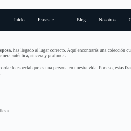
Inicio
Frases
Blog
Nosotros
C
esposa
, has llegado al lugar correcto. Aquí encontrarás una colección
manera auténtica, sincera y profunda.
cordar lo especial que es una persona en nuestra vida. Por eso, estas
fra
.
lles.»