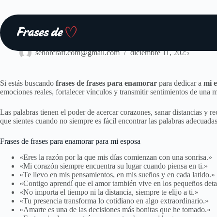
Saltar
al
contenido
Frases
senorcraft.com@gmail.com
diciembre 11, 2025
Si estás buscando
frases de frases para enamorar
para dedicar a
mi 
emociones reales, fortalecer vínculos y transmitir sentimientos de una 
Las palabras tienen el poder de acercar corazones, sanar distancias y re
que sientes cuando no siempre es fácil encontrar las palabras adecuadas
Frases de frases para enamorar para mi esposa
«Eres la razón por la que mis días comienzan con una sonrisa.»
«Mi corazón siempre encuentra su lugar cuando piensa en ti.»
«Te llevo en mis pensamientos, en mis sueños y en cada latido.»
«Contigo aprendí que el amor también vive en los pequeños deta
«No importa el tiempo ni la distancia, siempre te elijo a ti.»
«Tu presencia transforma lo cotidiano en algo extraordinario.»
«Amarte es una de las decisiones más bonitas que he tomado.»