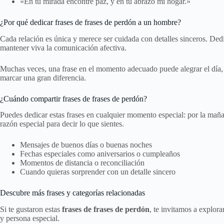
«En tu mirada encontré paz, y en tu abrazo mi hogar.»
¿Por qué dedicar frases de frases de perdón a un hombre?
Cada relación es única y merece ser cuidada con detalles sinceros. Ded
mantener viva la comunicación afectiva.
Muchas veces, una frase en el momento adecuado puede alegrar el día, s
marcar una gran diferencia.
¿Cuándo compartir frases de frases de perdón?
Puedes dedicar estas frases en cualquier momento especial: por la maña
razón especial para decir lo que sientes.
Mensajes de buenos días o buenas noches
Fechas especiales como aniversarios o cumpleaños
Momentos de distancia o reconciliación
Cuando quieras sorprender con un detalle sincero
Descubre más frases y categorías relacionadas
Si te gustaron estas
frases de frases de perdón
, te invitamos a explor
y persona especial.