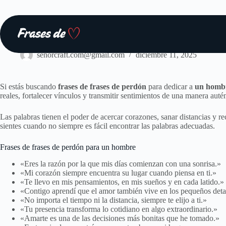
Saltar
al
contenido
Frases
senorcraft.com@gmail.com
diciembre 11, 2025
Si estás buscando
frases de frases de perdón
para dedicar a
un homb
reales, fortalecer vínculos y transmitir sentimientos de una manera auté
Las palabras tienen el poder de acercar corazones, sanar distancias y re
sientes cuando no siempre es fácil encontrar las palabras adecuadas.
Frases de frases de perdón para un hombre
«Eres la razón por la que mis días comienzan con una sonrisa.»
«Mi corazón siempre encuentra su lugar cuando piensa en ti.»
«Te llevo en mis pensamientos, en mis sueños y en cada latido.»
«Contigo aprendí que el amor también vive en los pequeños deta
«No importa el tiempo ni la distancia, siempre te elijo a ti.»
«Tu presencia transforma lo cotidiano en algo extraordinario.»
«Amarte es una de las decisiones más bonitas que he tomado.»