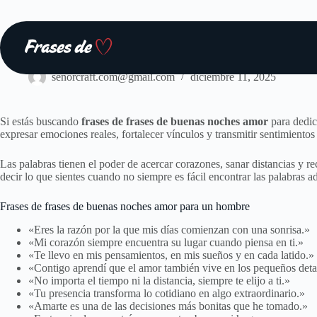
Saltar
al
contenido
Frases
senorcraft.com@gmail.com
diciembre 11, 2025
Si estás buscando
frases de frases de buenas noches amor
para dedic
expresar emociones reales, fortalecer vínculos y transmitir sentimiento
Las palabras tienen el poder de acercar corazones, sanar distancias y re
decir lo que sientes cuando no siempre es fácil encontrar las palabras a
Frases de frases de buenas noches amor para un hombre
«Eres la razón por la que mis días comienzan con una sonrisa.»
«Mi corazón siempre encuentra su lugar cuando piensa en ti.»
«Te llevo en mis pensamientos, en mis sueños y en cada latido.»
«Contigo aprendí que el amor también vive en los pequeños deta
«No importa el tiempo ni la distancia, siempre te elijo a ti.»
«Tu presencia transforma lo cotidiano en algo extraordinario.»
«Amarte es una de las decisiones más bonitas que he tomado.»