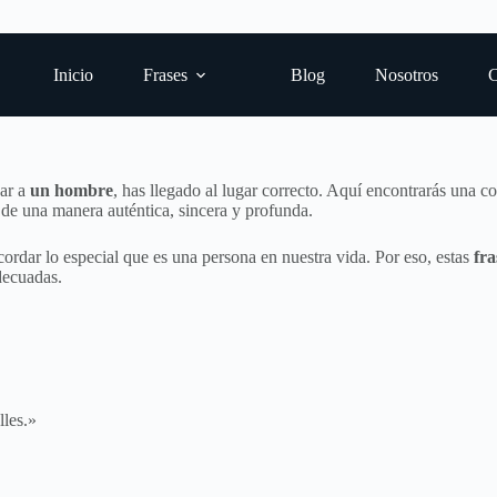
Inicio
Frases
Blog
Nosotros
C
ar a
un hombre
, has llegado al lugar correcto. Aquí encontrarás una
s de una manera auténtica, sincera y profunda.
cordar lo especial que es una persona en nuestra vida. Por eso, estas
fra
decuadas.
lles.»