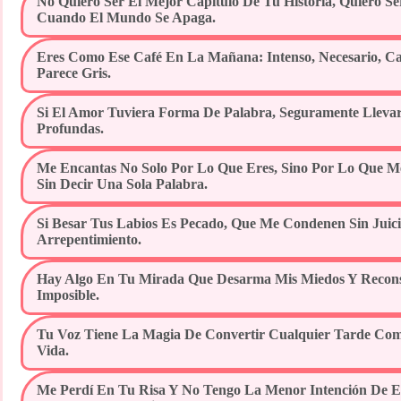
No Quiero Ser El Mejor Capítulo De Tu Historia, Quiero Se
Cuando El Mundo Se Apaga.
Eres Como Ese Café En La Mañana: Intenso, Necesario, 
Parece Gris.
Si El Amor Tuviera Forma De Palabra, Seguramente Lleva
Profundas.
Me Encantas No Solo Por Lo Que Eres, Sino Por Lo Que Me
Sin Decir Una Sola Palabra.
Si Besar Tus Labios Es Pecado, Que Me Condenen Sin Juici
Arrepentimiento.
Hay Algo En Tu Mirada Que Desarma Mis Miedos Y Recons
Imposible.
Tu Voz Tiene La Magia De Convertir Cualquier Tarde Co
Vida.
Me Perdí En Tu Risa Y No Tengo La Menor Intención De E