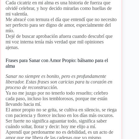
Cada cicatriz en mi alma es una historia de fuerza que
olvidé celebrar, y hoy decido mirarlas como huellas de
mi valentía.
Me abracé con ternura el día que entendí que no necesito
ser perfecto para ser digno de amor, especialmente del
mío.
Dejé de buscar aprobación afuera cuando descubrí que
mi voz interna tenía más verdad que mil opiniones
ajenas.
Frases para Sanar con Amor Propio: bálsamo para el
alma
Sanar no siempre es bonito, pero es profundamente
liberador. Estas frases son caricias para tu corazón en
proceso de reconstrucción.
Ya no me juzgo por no tenerlo todo resuelto; celebro
cada paso, incluso los temblorosos, porque me están
llevando hacia mí.
El amor propio no se grita, se cultiva en silencio, se riega
con paciencia y florece incluso en los días más oscuros.
Ser fuerte no significa aguantar todo, significa saber
cuándo soltar, llorar y decir: hoy me elijo a mí.
Aprendí que perdonarme no es debilidad, es un acto de
amor que me libera de las cadenas que yo mismo