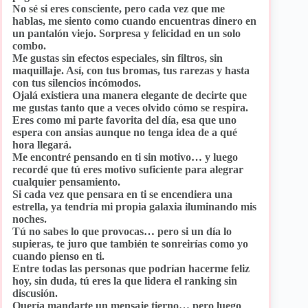
No sé si eres consciente, pero cada vez que me
hablas, me siento como cuando encuentras dinero en
un pantalón viejo. Sorpresa y felicidad en un solo
combo.
Me gustas sin efectos especiales, sin filtros, sin
maquillaje. Así, con tus bromas, tus rarezas y hasta
con tus silencios incómodos.
Ojalá existiera una manera elegante de decirte que
me gustas tanto que a veces olvido cómo se respira.
Eres como mi parte favorita del día, esa que uno
espera con ansias aunque no tenga idea de a qué
hora llegará.
Me encontré pensando en ti sin motivo… y luego
recordé que tú eres motivo suficiente para alegrar
cualquier pensamiento.
Si cada vez que pensara en ti se encendiera una
estrella, ya tendría mi propia galaxia iluminando mis
noches.
Tú no sabes lo que provocas… pero si un día lo
supieras, te juro que también te sonreirías como yo
cuando pienso en ti.
Entre todas las personas que podrían hacerme feliz
hoy, sin duda, tú eres la que lidera el ranking sin
discusión.
Quería mandarte un mensaje tierno… pero luego