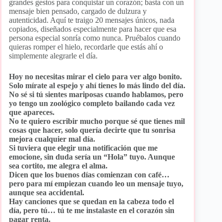
grandes gestos para conquistar un corazón; basta con un
mensaje bien pensado, cargado de dulzura y
autenticidad. Aquí te traigo 20 mensajes únicos, nada
copiados, diseñados especialmente para hacer que esa
persona especial sonría como nunca. Pruébalos cuando
quieras romper el hielo, recordarle que estás ahí o
simplemente alegrarle el día.
Hoy no necesitas mirar el cielo para ver algo bonito.
Solo mírate al espejo y ahí tienes lo más lindo del día.
No sé si tú sientes mariposas cuando hablamos, pero
yo tengo un zoológico completo bailando cada vez
que apareces.
No te quiero escribir mucho porque sé que tienes mil
cosas que hacer, solo quería decirte que tu sonrisa
mejora cualquier mal día.
Si tuviera que elegir una notificación que me
emocione, sin duda sería un “Hola” tuyo. Aunque
sea cortito, me alegra el alma.
Dicen que los buenos días comienzan con café…
pero para mí empiezan cuando leo un mensaje tuyo,
aunque sea accidental.
Hay canciones que se quedan en la cabeza todo el
día, pero tú… tú te me instalaste en el corazón sin
pagar renta.