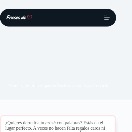
Saltar
al
contenido
20 mensajes dulces para robarle una sonrisa a tu crush
¿Quieres derretir a tu
crush
con palabras? Estás en el
lugar perfecto. A veces no hacen falta regalos caros ni